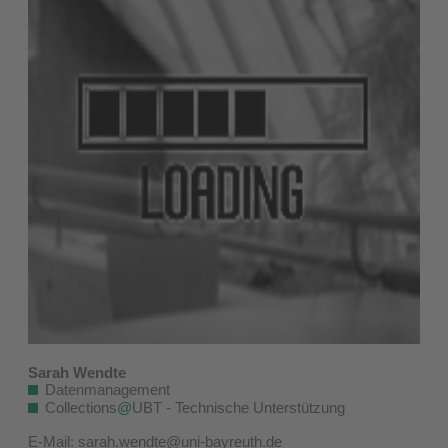
Sarah Wendte
Datenmanagement
Collections
@
UBT - Technische Unterstützung
E-Mail:
sarah.wendte@uni-bayreuth.de