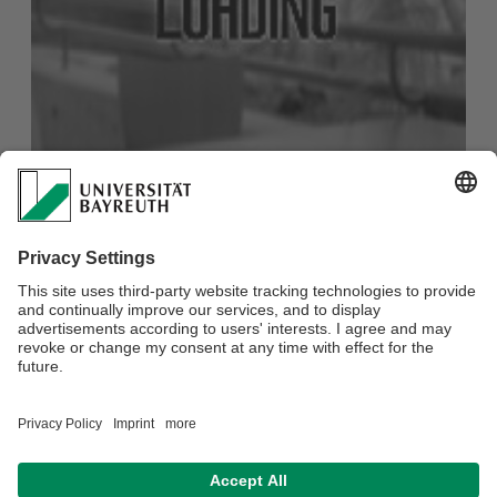
Dr. Anna Katharina Winkler
Geistes- und sozialwissenschaftliche Forschungsdaten
E-Mail:
anna-katharina.winkler@uni-bayreuth.de
Telefon:
+49 (0)921 / 55-3446
Gebäude: Zentralbibliothek
Verantwortlich für die Redaktion:
Dr. Thomas Martin