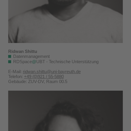
Ridwan Shittu
Datenmanagement
RDSpace
@
UBT - Technische Unterstützung
E-Mail:
ridwan.shittu@uni-bayreuth.de
Telefon:
+49 (0)921 / 55-5880
Gebäude: ZUV-DV, Raum 00.5