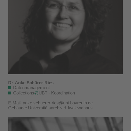
Dr. Anke Schürer-Ries
Datenmanagement
Collections
@
UBT - Koordination
E-Mail:
anke.schuerer-ries@uni-bayreuth.de
Gebäude: Universitätsarchiv & Iwalewahaus